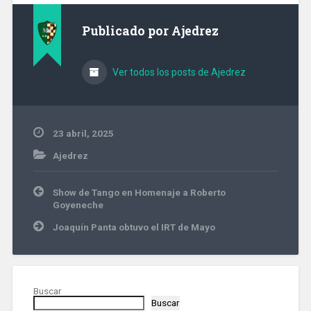
Publicado por
Ajedrez
Ver todos los posts de Ajedrez
23 abril, 2025
Ajedrez
Navegación
Show de Tango en Homenaje a Roberto
de
Goyeneche
entradas
Joaquín Panta obtuvo el IRT de Mayo
Buscar
Buscar